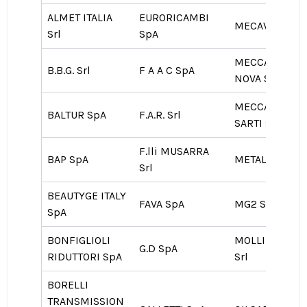
ALMET ITALIA
EURORICAMBI
MECAVIT Srl
Srl
SpA
MECCANICA
B.B.G. Srl
F A A C SpA
NOVA SpA
MECCANICA
BALTUR SpA
F.A.R. Srl
SARTI srl
F.lli MUSARRA
BAP SpA
METALFIN Snc
Srl
BEAUTYGE ITALY
FAVA SpA
MG2 Srl
SpA
BONFIGLIOLI
MOLLIFICIO I.S
G.D SpA
RIDUTTORI SpA
Srl
BORELLI
TRANSMISSION