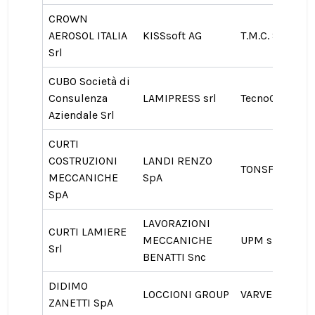
CROWN
AEROSOL ITALIA
KISSsoft AG
T.M.C. SpA
Srl
CUBO Società di
Consulenza
LAMIPRESS srl
TecnoCAD Snc
Aziendale Srl
CURTI
COSTRUZIONI
LANDI RENZO
TONSFER srl
MECCANICHE
SpA
SpA
LAVORAZIONI
CURTI LAMIERE
MECCANICHE
UPM srl
Srl
BENATTI Snc
DIDIMO
LOCCIONI GROUP
VARVEL SpA
ZANETTI SpA