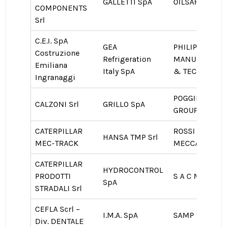
GALLETTI SpA
OILSAFE Srl
COMPONENTS
Srl
C.E.I. SpA
GEA
PHILIP MORRI
Costruzione
Refrigeration
MANUFACTUR
Emiliana
Italy SpA
& TECHNOLO
Ingranaggi
POGGIPOLINI
CALZONI Srl
GRILLO SpA
GROUP
CATERPILLAR
ROSSI CARLO
HANSA TMP Srl
MEC-TRACK
MECCANICA Sr
CATERPILLAR
HYDROCONTROL
PRODOTTI
S A C M I Scrl
SpA
STRADALI Srl
CEFLA Scrl –
I.M.A. SpA
SAMP SpA
Div. DENTALE