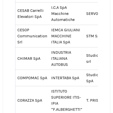
I.C.A SpA
CESAB Carrelli
Macchine
SERVOMECH S
Elevatori SpA
Automatiche
CESOP
IEMCA GIULIANI
Communication
MACCHINE
STM SpA
Srl
ITALIA SpA
INDUSTRIA
Studio PEDRIN
CHIMAR SpA
ITALIANA
srl
AUTOBUS
Studio TORTA
COMPOMAC SpA
INTERTABA SpA
SpA
ISTITUTO
SUPERIORE ITIS-
CORAZZA SpA
T. PRISMA Sas
IPIA
“F.ALBERGHETTI”